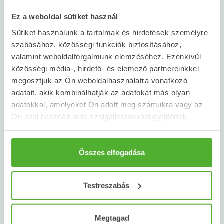
Szív ideges zavarai
iglicgyökér, iringólevél, -gyökér, legyezőfű,
gyermekláncgyökér, izlandi zuzmó, izsópfű,
útifűlevél, édesköménymag
fagyöngy, galagonyavirág, -bogyó,
Termékkategóriák
Ez a weboldal sütiket használ
lestyángyökér, nyírfalevél, pacsirtafű,
kálmosgyökér, rozmaringlevél, szarkaláb,
macskagyökér, szúrósgyöngyajakfű, citromfű,
petrezselyemgyökér, porcikafű, százszorszép,
Hüvelynyálkahártya-hurut
Sütiket használunk a tartalmak és hirdetések személyre
Akciós termékek
szurokfű, tárnicsgyökér,ürömfű, vidrafűlevél
angelikagyökér-, levendula
zsurlófű
szabásához, közösségi funkciók biztosításához,
árvácskafű, fűzfalevél, -kéreg, feketenadály-
Aromaterápia
valamint weboldalforgalmunk elemzéséhez. Ezenkívül
gyökér, kamilla, libapimpófű, porcsinfű,
C-Vitamin család
Zsába
közösségi média-, hirdető- és elemező partnereinkkel
vadgesztenyelevél, vérontógyökér, zsályalevél
D-Vitamin család
bodzavirág, borsosmentalevél, cickafarkfű,
megosztjuk az Ön weboldalhasználatra vonatkozó
Egyéb
csalánlevél, kankalingyökér, nadálygyökér,
adatait, akik kombinálhatják az adatokat más olyan
Gyógyhatású készítmények
adatokkal, amelyeket Ön adott meg számukra vagy az
orbáncfű, kamilla, vidrafűlevél
Gyógynövény alapú készítmények
Ön által használt más szolgáltatásokból gyűjtöttek.
Kézfertőtlenítők
Speciális készítmények
Svédcsepp, svédkeserű
Összes elfogadása
Teák, teakeverékek
Vitaminok, ásványi anyagok, egyéb
Testreszabás
étrend-kiegészítők
Megtagad