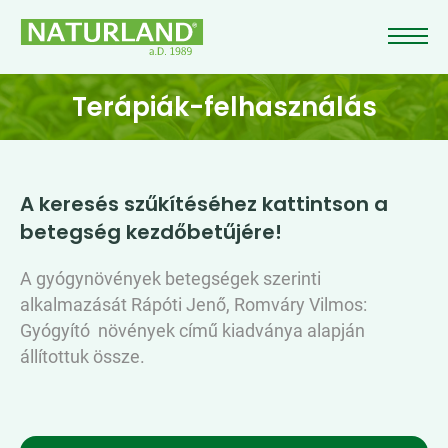
Terápiák-felhasználás
A keresés szűkítéséhez kattintson a
betegség kezdőbetűjére!
A gyógynövények betegségek szerinti
alkalmazását Rápóti Jenő, Romváry Vilmos:
Gyógyító ​növények című kiadványa alapján
állítottuk össze.