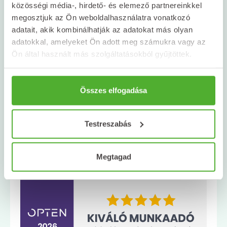
1106 Budapest, Csillagvirág u. 8.
közösségi média-, hirdető- és elemező partnereinkkel
megosztjuk az Ön weboldalhasználatra vonatkozó
06 1 431 2000
adatait, akik kombinálhatják az adatokat más olyan
titkarsag@naturland.hu
adatokkal, amelyeket Ön adott meg számukra vagy az
Ön által használt más szolgáltatásokból gyűjtöttek.
Összes elfogadása
Testreszabás
Megtagad