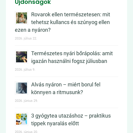
Újdonságok
Rovarok ellen természetesen: mit
tehetsz kullancs és szúnyog ellen
ezen a nyáron?
2026. július 22.
Természetes nyári bőrápolás: amit
igazán használni fogsz júliusban
2026. július 9.
Alvás nyáron – miért borul fel
könnyen a ritmusunk?
2026. június 29.
3 gyógytea utazáshoz – praktikus
tippek nyaralás előtt
2026. június 20.