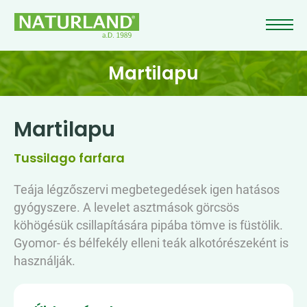
Martilapu
Martilapu
Tussilago farfara
Teája légzőszervi megbetegedések igen hatásos
gyógyszere. A levelet asztmások görcsös
köhögésük csillapítására pipába tömve is füstölik.
Gyomor- és bélfekély elleni teák alkotórészeként is
használják.