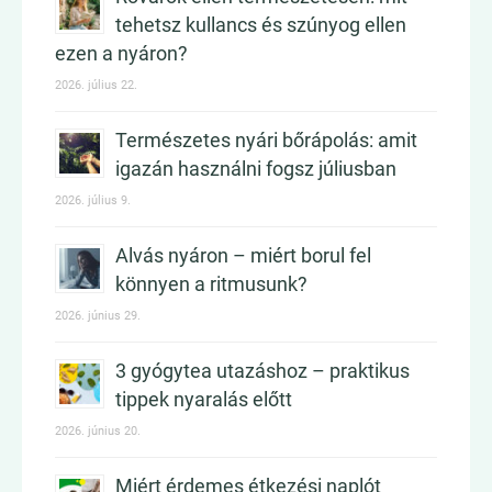
tehetsz kullancs és szúnyog ellen
ezen a nyáron?
2026. július 22.
Természetes nyári bőrápolás: amit
igazán használni fogsz júliusban
2026. július 9.
Alvás nyáron – miért borul fel
könnyen a ritmusunk?
2026. június 29.
3 gyógytea utazáshoz – praktikus
tippek nyaralás előtt
2026. június 20.
Miért érdemes étkezési naplót