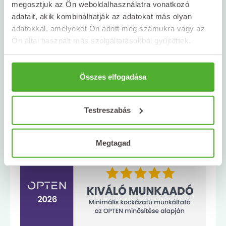
megosztjuk az Ön weboldalhasználatra vonatkozó
titkarsag@naturland.hu
adatait, akik kombinálhatják az adatokat más olyan
adatokkal, amelyeket Ön adott meg számukra vagy az
Ön által használt más szolgáltatásokból gyűjtöttek.
Összes elfogadása
Testreszabás
Megtagad