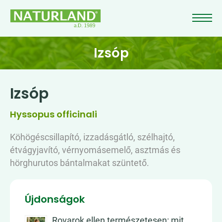
Izsóp
Izsóp
Hyssopus officinali
Köhögéscsillapító, izzadásgátló, szélhajtó,
étvágyjavító, vérnyomásemelő, asztmás és
hörghurutos bántalmakat szüntető.
Újdonságok
Rovarok ellen természetesen: mit