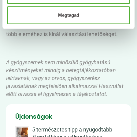
A kisebb esti szokások hosszú távon is fontos
Megtagad
részévé válhatnak a mindennapoknak. A
NATURLAND széles termékkínálatával az esti rutin
több eleméhez is kínál választási lehetőséget.
A gyógyszernek nem minősülő gyógyhatású
készítményeket mindig a betegtájékoztatóban
leírtaknak, vagy az orvos, gyógyszerész
javaslatának megfelelően alkalmazza! Használat
előtt olvassa el figyelmesen a tájékoztatót.
Újdonságok
5 természetes tipp a nyugodtabb