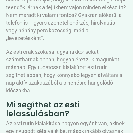
teendők járnak a fejükben: vajon minden elkészült?
Nem maradt ki valami fontos? Gyakran előkerül a
telefon is – gyors üzenetellenőrzés, hírolvasás
vagy néhány perc közösségi média
„levezetésként”.
Az esti órák szokásai ugyanakkor sokat
számíthatnak abban, hogyan érezzük magunkat
másnap. Egy tudatosan kialakított esti rutin
segíthet abban, hogy könnyebb legyen átváltani a
nap aktív szakaszából a pihenésre hangolódó
időszakba.
Mi segíthet az esti
lelassulásban?
Az esti rutin kialakítása nagyon egyéni: van, akinek
egy nyugodt séta válik be, mások inkább olvasnak,