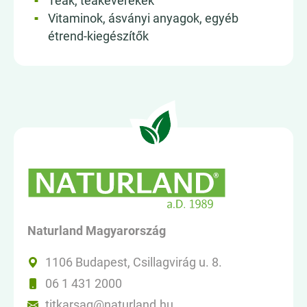
Teák, teakeverékek
Vitaminok, ásványi anyagok, egyéb
étrend-kiegészítők
Naturland Magyarország
1106 Budapest, Csillagvirág u. 8.
06 1 431 2000
titkarsag@naturland.hu