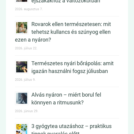
éjszakákhoz a változókorban
2026. augusztus 7.
Rovarok ellen természetesen: mit
tehetsz kullancs és szúnyog ellen
ezen a nyáron?
2026. július 22.
Természetes nyári bőrápolás: amit
igazán használni fogsz júliusban
2026. július 9.
Alvás nyáron – miért borul fel
könnyen a ritmusunk?
2026. június 29.
3 gyógytea utazáshoz – praktikus
tippek nyaralás előtt