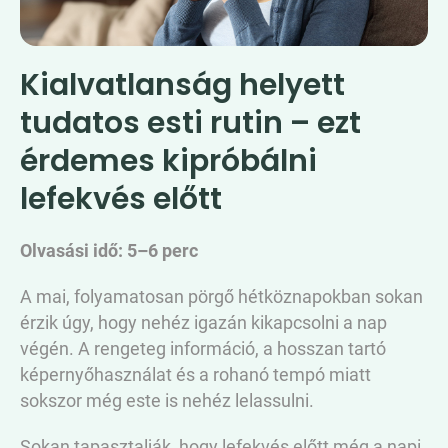
Kialvatlanság helyett
tudatos esti rutin – ezt
érdemes kipróbálni
lefekvés előtt
Olvasási idő: 5–6 perc
A mai, folyamatosan pörgő hétköznapokban sokan
érzik úgy, hogy nehéz igazán kikapcsolni a nap
végén. A rengeteg információ, a hosszan tartó
képernyőhasználat és a rohanó tempó miatt
sokszor még este is nehéz lelassulni.
Sokan tapasztalják, hogy lefekvés előtt még a napi