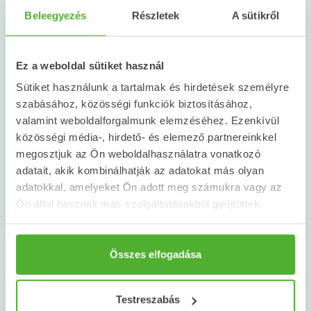
rutinhoz
Beleegyezés
Részletek
A sütikről
Ha szeretnél tudatosabban készülni a pihenésre,
érdemes kipróbálni néhány egyszerű szokást:
Ez a weboldal sütiket használ
Képernyők kikapcsolása
lefekvés előtt
Sütiket használunk a tartalmak és hirdetések személyre
legalább 1 órával.
szabásához, közösségi funkciók biztosításához,
valamint weboldalforgalmunk elemzéséhez. Ezenkívül
Egy csésze gyógynövénytea
az esti rutin
közösségi média-, hirdető- és elemező partnereinkkel
részeként.
megosztjuk az Ön weboldalhasználatra vonatkozó
adatait, akik kombinálhatják az adatokat más olyan
Kellemes illatok használata
az otthoni
adatokkal, amelyeket Ön adott meg számukra vagy az
hangulat megteremtéséhez.
Ön által használt más szolgáltatásokból gyűjtöttek.
Tudatos odafigyelés a kiegyensúlyozott
étrendre
, benne a megfelelő
Összes elfogadása
magnéziumbevitelre.
Testreszabás
Rendszeres lefekvési idő
kialakítása.