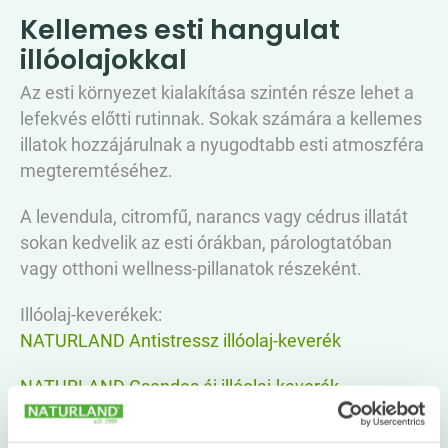
Kellemes esti hangulat
illóolajokkal
Az esti környezet kialakítása szintén része lehet a
lefekvés előtti rutinnak. Sokak számára a kellemes
illatok hozzájárulnak a nyugodtabb esti atmoszféra
megteremtéséhez.
A levendula, citromfű, narancs vagy cédrus illatát
sokan kedvelik az esti órákban, párologtatóban
vagy otthoni wellness-pillanatok részeként.
Illóolaj-keverékek:
NATURLAND Antistressz illóolaj-keverék
NATURLAND Csendes éj illóolaj-keverék
Ötlet egy egyszerű esti