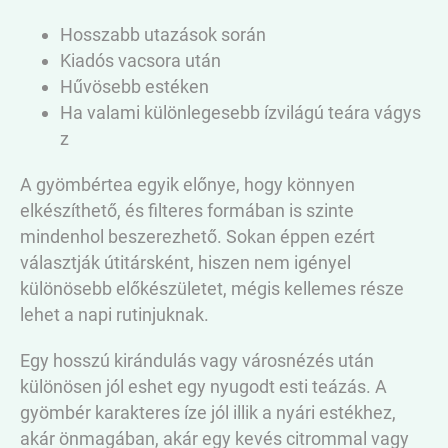
Hosszabb utazások során
Kiadós vacsora után
Hűvösebb estéken
Ha valami különlegesebb ízvilágú teára vágys
z
A gyömbértea egyik előnye, hogy könnyen
elkészíthető, és filteres formában is szinte
mindenhol beszerezhető. Sokan éppen ezért
választják útitársként, hiszen nem igényel
különösebb előkészületet, mégis kellemes része
lehet a napi rutinjuknak.
Egy hosszú kirándulás vagy városnézés után
különösen jól eshet egy nyugodt esti teázás. A
gyömbér karakteres íze jól illik a nyári estékhez,
akár önmagában, akár egy kevés citrommal vagy