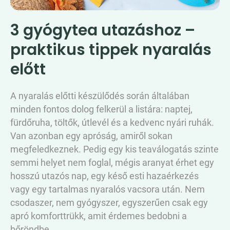
3 gyógytea utazáshoz –
praktikus tippek nyaralás
előtt
A nyaralás előtti készülődés során általában
minden fontos dolog felkerül a listára: naptej,
fürdőruha, töltők, útlevél és a kedvenc nyári ruhák.
Van azonban egy apróság, amiről sokan
megfeledkeznek. Pedig egy kis teaválogatás szinte
semmi helyet nem foglal, mégis aranyat érhet egy
hosszú utazós nap, egy késő esti hazaérkezés
vagy egy tartalmas nyaralós vacsora után. Nem
csodaszer, nem gyógyszer, egyszerűen csak egy
apró komforttrükk, amit érdemes bedobni a
bőröndbe.