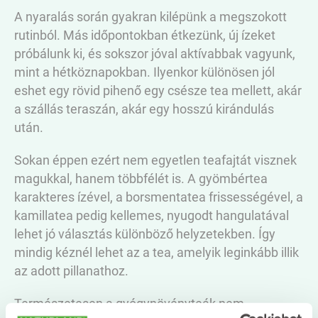
A nyaralás során gyakran kilépünk a megszokott
rutinból. Más időpontokban étkezünk, új ízeket
próbálunk ki, és sokszor jóval aktívabbak vagyunk,
mint a hétköznapokban. Ilyenkor különösen jól
eshet egy rövid pihenő egy csésze tea mellett, akár
a szállás teraszán, akár egy hosszú kirándulás
után.
Sokan éppen ezért nem egyetlen teafajtát visznek
magukkal, hanem többfélét is. A gyömbértea
karakteres ízével, a borsmentatea frissességével, a
kamillatea pedig kellemes, nyugodt hangulatával
lehet jó választás különböző helyzetekben. Így
mindig kéznél lehet az a tea, amelyik leginkább illik
az adott pillanathoz.
Természetesen a gyógynövényteák nem