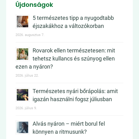
Újdonságok
5 természetes tipp a nyugodtabb
éjszakákhoz a változókorban
2026. augusztus 7.
Rovarok ellen természetesen: mit
tehetsz kullancs és szúnyog ellen
ezen a nyáron?
2026. július 22.
Természetes nyári bőrápolás: amit
igazán használni fogsz júliusban
2026. július 9.
Alvás nyáron – miért borul fel
könnyen a ritmusunk?