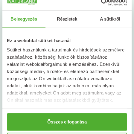
helyettesítik az orvosi kezelést, és nem jelentenek
megoldást minden problémára. Ugyanakkor
egyszerű és praktikus kiegészítői lehetnek az
Beleegyezés
Részletek
A sütikről
utazásnak, különösen azok számára, akik a
nyaralás alatt is szeretnek odafigyelni a
komfortérzetükre és a megszokott napi rutinjuk
Ez a weboldal sütiket használ
egy részére.
Sütiket használunk a tartalmak és hirdetések személyre
szabásához, közösségi funkciók biztosításához,
Akár a gyömbér, a borsmenta vagy a kamilla
valamint weboldalforgalmunk elemzéséhez. Ezenkívül
mellett döntesz, egy doboz tea könnyedén elfér a
közösségi média-, hirdető- és elemező partnereinkkel
bőröndben. Lehet, hogy végül nem lesz rá
megosztjuk az Ön weboldalhasználatra vonatkozó
szükséged, de ha mégis, örülni fogsz, hogy helyet
adatait, akik kombinálhatják az adatokat más olyan
szorítottál neki a csomagban.
adatokkal, amelyeket Ön adott meg számukra vagy az
Ön által használt más szolgáltatásokból gyűjtöttek.
Ezeket a teákat megtalálod a
Naturland webshopjában!
Összes elfogadása
😊 https://shop.naturland.hu/termekkategoria/teak
-teakeverekek/