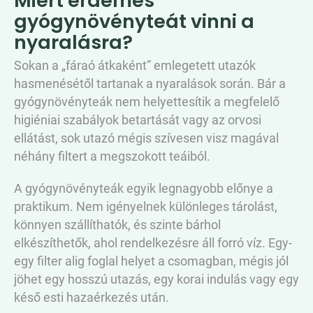
Miért érdemes
gyógynövényteát vinni a
nyaralásra?
Sokan a „fáraó átkaként” emlegetett utazók
hasmenésétől tartanak a nyaralások során. Bár a
gyógynövényteák nem helyettesítik a megfelelő
higiéniai szabályok betartását vagy az orvosi
ellátást, sok utazó mégis szívesen visz magával
néhány filtert a megszokott teáiból.
A gyógynövényteák egyik legnagyobb előnye a
praktikum. Nem igényelnek különleges tárolást,
könnyen szállíthatók, és szinte bárhol
elkészíthetők, ahol rendelkezésre áll forró víz. Egy-
egy filter alig foglal helyet a csomagban, mégis jól
jöhet egy hosszú utazás, egy korai indulás vagy egy
késő esti hazaérkezés után.