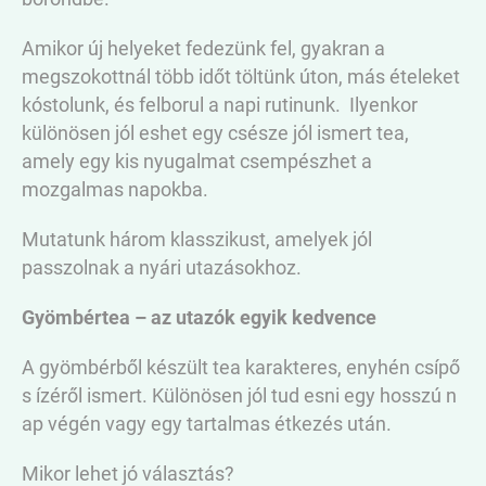
Amikor új helyeket fedezünk fel, gyakran a
megszokottnál több időt töltünk úton, más ételeket
kóstolunk, és felborul a napi rutinunk. Ilyenkor
különösen jól eshet egy csésze jól ismert tea,
amely egy kis nyugalmat csempészhet a
mozgalmas napokba.
Mutatunk három klasszikust, amelyek jól
passzolnak a nyári utazásokhoz.
Gyömbértea – az utazók egyik kedvence
A gyömbérből készült tea karakteres, enyhén csípő
s ízéről ismert. Különösen jól tud esni egy hosszú n
ap végén vagy egy tartalmas étkezés után.
Mikor lehet jó választás?