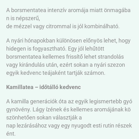
A borsmentatea intenzív aromája miatt önmagába
n is népszerű,
de mézzel vagy citrommal is jól kombinálható.
A nyári hónapokban különösen előnyös lehet, hogy
hidegen is fogyasztható. Egy jól lehűtött
borsmentatea kellemes frissítő lehet strandolás
vagy kirándulás után, ezért sokan a nyári szezon
egyik kedvenc teájaként tartják számon.
Kamillatea – időtálló kedvenc
A kamilla generációk óta az egyik legismertebb gyó
gynövény. Lágy ízének és kellemes aromájának kö
szönhetően sokan választják a
nap lezárásához vagy egy nyugodt esti rutin részek
ént.