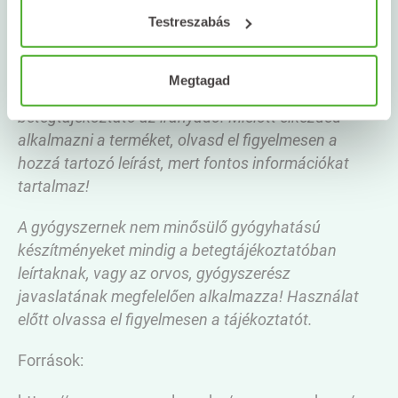
Testreszabás
Az adott gyógynövényt tartalmazó készítményünk
Megtagad
alkalmazásakor minden esetben a termékismertető,
betegtájékoztató az irányadó. Mielőtt elkezded
alkalmazni a terméket, olvasd el figyelmesen a
hozzá tartozó leírást, mert fontos információkat
tartalmaz!
A gyógyszernek nem minősülő gyógyhatású
készítményeket mindig a betegtájékoztatóban
leírtaknak, vagy az orvos, gyógyszerész
javaslatának megfelelően alkalmazza! Használat
előtt olvassa el figyelmesen a tájékoztatót.
Források: